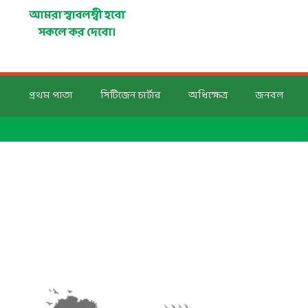
Skip
আমরা স্বাবলম্বী হবো
to
সকলে কর দেবো।
content
প্রথম পাতা
সিটিজেন চার্টার
অধিক্ষেত্র
জনবল