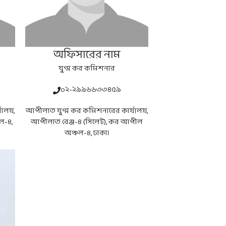
অফিসারের নাম
যুগ্ম কর কমিশনার
০২-২৯৯৬৬৩৩৪৫৯
ালয়,
আপীলাত যুগ্ম কর কমিশনারের কার্যালয়,
ল-৪,
আপীলাত রেঞ্জ-৪ (সিলেট), কর আপীল
অঞ্চল-৪, ঢাকা।