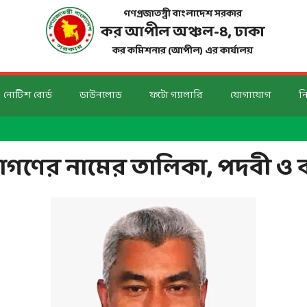
গণপ্রজাতন্ত্রী বাংলাদেশ সরকার
কর আপীল অঞ্চল-
৪
, ঢাকা
কর কমিশনার (আপীল) এর কার্যালয়
নোটিশ বোর্ড
ডাউনলোড
ফটো গ্যালারি
যোগাযোগ
ন
্তাগণের নামের তালিকা, পদবী ও কর