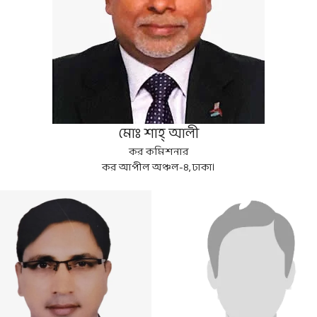
মোঃ শাহ্ আলী
কর কমিশনার
কর আপীল অঞ্চল-৪, ঢাকা।