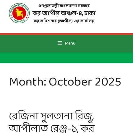
Skip
গণপ্রজাতন্ত্রী বাংলাদেশ সরকার
to
কর আপীল অঞ্চল-
৪
, ঢাকা
content
কর কমিশনার (আপীল) এর কার্যালয়
Menu
Month:
October 2025
রেজিনা সুলতানা রিজু,
আপীলাত রেঞ্জ-১, কর