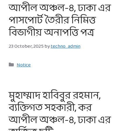
আপীল অঞ্চল-৪, ঢাকা এর
পাসপোর্ট তৈরীর নিমিত্ত
বিভাগীয় অনাপত্তি পত্র
23 October, 2025
by
techno_admin
Categories
Notice
মুহাম্মাদ হাবিবুর রহমান,
ব্যক্তিগত সহকারী, কর
আপীল অঞ্চল-৪, ঢাকা এর